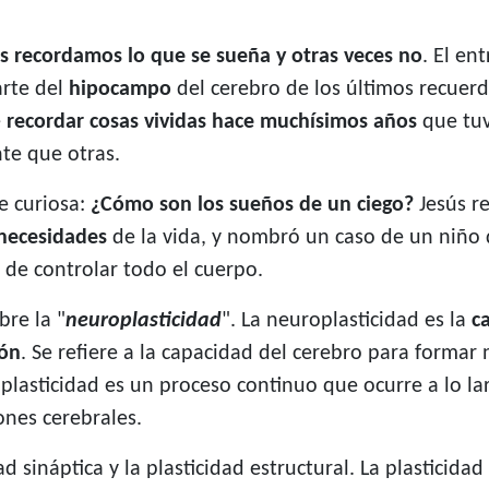
s recordamos lo que se sueña y otras veces no
. El e
arte del
hipocampo
del cerebro de los últimos recuerd
e
recordar cosas vividas hace muchísimos años
que tu
te que otras.
e curiosa:
¿Cómo son los sueños de un ciego?
Jesús r
necesidades
de la vida, y nombró un caso de un niño q
 de controlar todo el cuerpo.
re la "
neuroplasticidad
". La neuroplasticidad es la
c
ión
. Se refiere a la capacidad del cerebro para formar
oplasticidad es un proceso continuo que ocurre a lo la
ones cerebrales.
d sináptica y la plasticidad estructural. La plasticidad