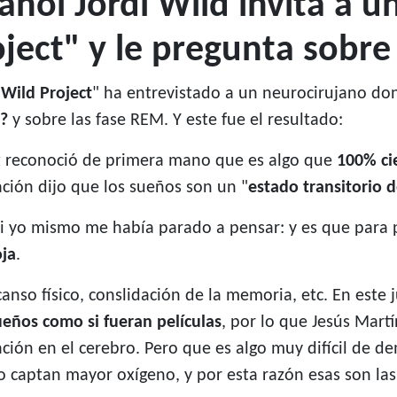
ñol Jordi Wild invita a u
ect" y le pregunta sobre
Wild Project
" ha entrevistado a un neurocirujano don
s?
y sobre las fase REM. Y este fue el resultado:
z
reconoció de primera mano que es algo que
100% ci
ción dijo que los sueños son un "
estado transitorio 
i yo mismo me había parado a pensar: y es que para 
ja
.
anso físico, conslidación de la memoria, etc. En est
ueños como si fueran películas
, por lo que Jesús Mart
ción en el cerebro. Pero que es algo muy difícil de de
captan mayor oxígeno, y por esta razón esas son las 