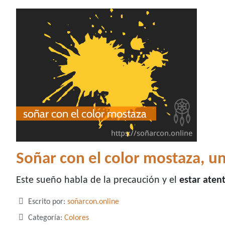
Soñar con el color mostaza, u
Este sueño habla de la precaución y el
estar aten
Detalles
Escrito por:
soñarcon.online
Categoría:
Colores