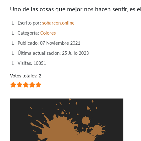
Uno de las cosas que mejor nos hacen sentir, es 
Detalles
Escrito por:
soñarcon.online
Categoría:
Colores
Publicado: 07 Noviembre 2021
Última actualización: 25 Julio 2023
Visitas: 10351
Ratio:
Votos totales: 2
5
/
5