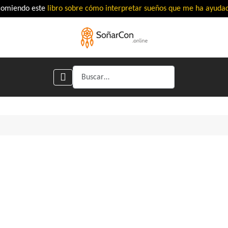
comiendo este
libro sobre cómo interpretar sueños que me ha ayud
Buscar