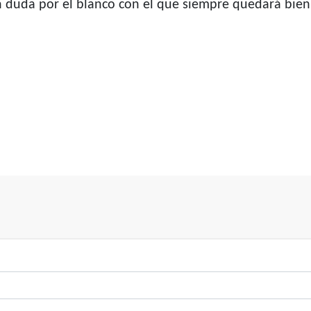
n duda por el blanco con el que siempre quedará bien
grías