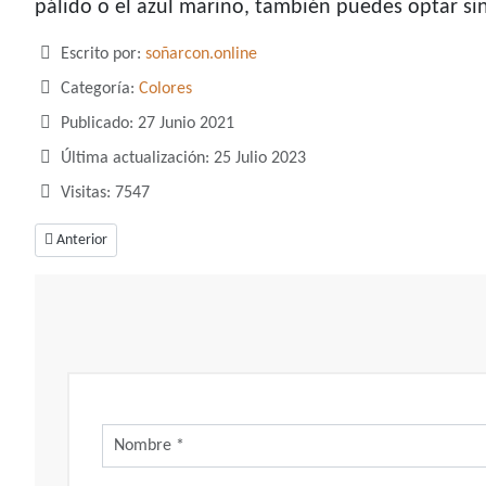
pálido o el azul marino, también puedes optar si
Detalles
Escrito por:
soñarcon.online
Categoría:
Colores
Publicado: 27 Junio 2021
Última actualización: 25 Julio 2023
Visitas: 7547
Artículo anterior: Soñar con el color dorado, un color con símbolos de ale
Anterior