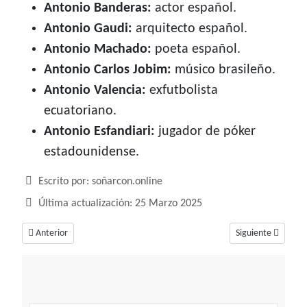
Antonio Banderas:
actor español.
Antonio Gaudi:
arquitecto español.
Antonio Machado:
poeta español.
Antonio Carlos Jobim:
músico brasileño.
Antonio Valencia:
exfutbolista
ecuatoriano.
Antonio Esfandiari:
jugador de póker
estadounidense.
Detalles
Escrito por:
soñarcon.online
Última actualización: 25 Marzo 2025
Artículo anterior: Amancio, amor y paz
Artículo siguiente
Anterior
Siguiente