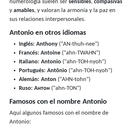
numerología suelen ser
sensibles
,
compasivas
y
amables
, y valoran la armonía y la paz en
sus relaciones interpersonales.
Antonio en otros idiomas
Inglés: Anthony
("AN-thuh-nee")
Francés: Antoine
("ahn-TWAHN")
Italiano: Antonio
("ahn-TOH-nyoh")
Portugués: Antônio
("ahn-TOH-nyoh")
Alemán: Anton
("AHN-tohn")
Ruso: Антон
("ahn-TON")
Famosos con el nombre Antonio
Aquí algunos famosos con el nombre de
Antonio: