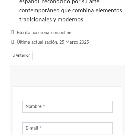
español, reconocido por su arte
contemporáneo que combina elementos
tradicionales y modernos.
Detalles
Escrito por:
soñarcon.online
Última actualización: 25 Marzo 2025
Artículo anterior: Benjamín, inteligente y amable
Anterior