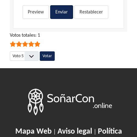
Preview
Enviar
Restablecer
Ratio:
Votos totales: 1
5
/
5
Por favor, vote
Mapa Web
Aviso legal
Política
|
|