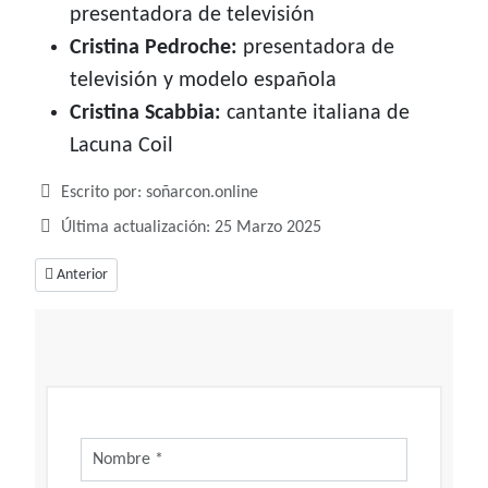
presentadora de televisión
Cristina Pedroche:
presentadora de
televisión y modelo española
Cristina Scabbia:
cantante italiana de
Lacuna Coil
Detalles
Escrito por:
soñarcon.online
Última actualización: 25 Marzo 2025
Artículo anterior: Cirila, noble y grandiosa
Anterior