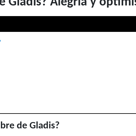
e Gladis? Alegría y optim
?
mbre de Gladis?