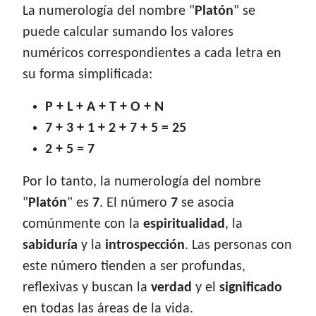
La numerología del nombre "
Platón
" se
puede calcular sumando los valores
numéricos correspondientes a cada letra en
su forma simplificada:
P + L + A + T + O + N
7 + 3 + 1 + 2 + 7 + 5 = 25
2 + 5 = 7
Por lo tanto, la numerología del nombre
"
Platón
" es
7
. El número
7
se asocia
comúnmente con la
espiritualidad
, la
sabiduría
y la
introspección
. Las personas con
este número tienden a ser profundas,
reflexivas y buscan la
verdad
y el
significado
en todas las áreas de la vida.