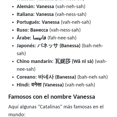
Alemán: Vanessa
(vah-neh-sah)
Italiana: Vanessa
(vah-ness-sah)
Portugués: Vanessa
(vah-neh-sah)
Ruso: Ванесса
(vah-ness-sah)
Árabe: فانيسا
(fah-nee-sah)
Japonés: バネッサ (Banessa)
(bah-neh-
sah)
Chino mandarín: 瓦妮莎 (Wǎ nī sà)
(wah-
nee-sah)
Coreano: 바네사 (Banessa)
(bah-neh-sah)
Hindi: वनेसा (Vanessa)
(vah-neh-sah)
Famosos con el nombre Vanessa
Aquí algunas "Catalinas" más famosas en el
mundo: