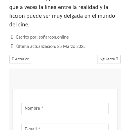
que a veces la línea entre la realidad y la
ficción puede ser muy delgada en el mundo
del cine.
Detalles
Escrito por:
soñarcon.online
Última actualización: 25 Marzo 2025
Artículo anterior: Valeria, fuerza y valentía
Artículo siguiente:
Anterior
Siguiente