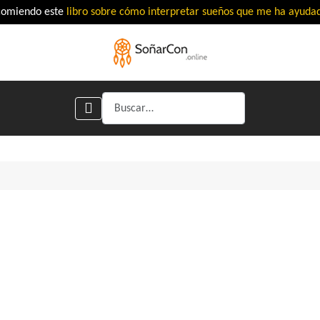
comiendo este
libro sobre cómo interpretar sueños que me ha ayud
Buscar