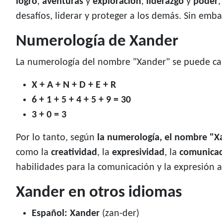
logro
,
aventuras
y
exploración
,
liderazgo
y
poder
desafíos, liderar y proteger a los demás. Sin emb
Numerología de Xander
La numerología del nombre "Xander" se puede cal
X + A + N + D + E + R
6 + 1 + 5 + 4 + 5 + 9 = 30
3 + 0 = 3
Por lo tanto, según
la numerología, el nombre "X
como la
creatividad
, la
expresividad
, la
comunica
habilidades para la comunicación y la expresión ar
Xander en otros idiomas
Español: Xander
(zan-der)