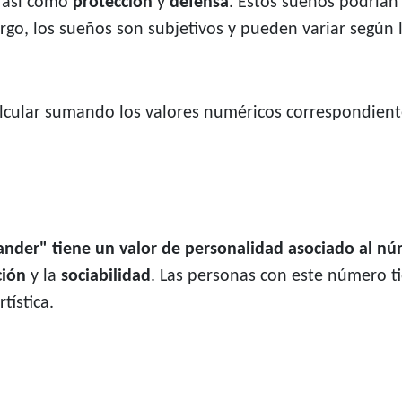
, así como
protección
y
defensa
. Estos sueños podrían 
argo, los sueños son subjetivos y pueden variar según 
cular sumando los valores numéricos correspondientes
ander" tiene un valor de personalidad asociado al n
ción
y la
sociabilidad
. Las personas con este número ti
tística.