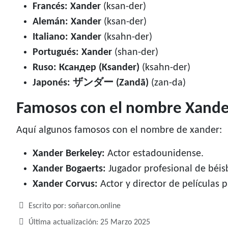
Francés: Xander
(ksan-der)
Alemán: Xander
(ksan-der)
Italiano: Xander
(ksahn-der)
Portugués: Xander
(shan-der)
Ruso: Ксандер (Ksander)
(ksahn-der)
Japonés: ザンダー (Zandā)
(zan-da)
Famosos con el nombre Xande
Aquí algunos famosos con el nombre de xander:
Xander Berkeley:
Actor estadounidense.
Xander Bogaerts:
Jugador profesional de béis
Xander Corvus:
Actor y director de películas 
Detalles
Escrito por:
soñarcon.online
Última actualización: 25 Marzo 2025