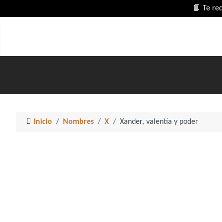
📘 Te re
Inicio
Nombres
X
Xander, valentía y poder