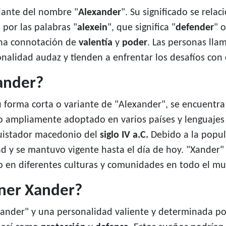
iante del nombre "
Alexander
". Su significado se rela
por las palabras "
alexein
", que significa "
defender
" o
 una connotación de
valentía
y
poder
. Las personas lla
nalidad audaz y tienden a enfrentar los desafíos con 
ander?
u forma corta o variante de "Alexander", se encuentr
o ampliamente adoptado en varios países y lenguajes a 
uistador macedonio del
siglo IV a.C.
Debido a la popula
 y se mantuvo vigente hasta el día de hoy. "Xander"
o en diferentes culturas y comunidades en todo el m
ner Xander?
ander" y una personalidad valiente y determinada po