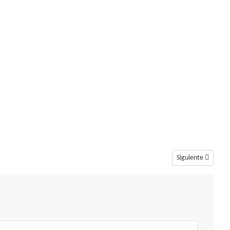
Artículo siguiente
Siguiente