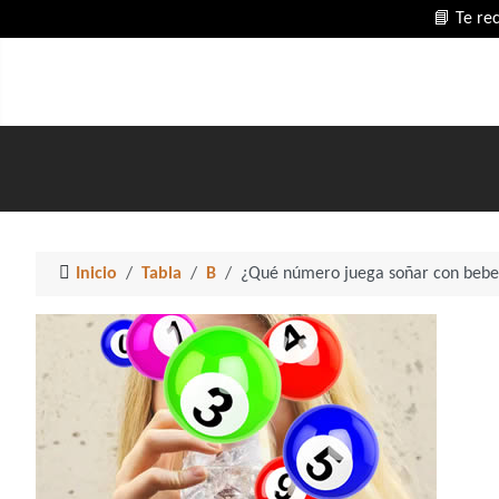
📘 Te re
Inicio
Tabla
B
¿Qué número juega soñar con bebe