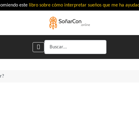
comiendo este
libro sobre cómo interpretar sueños que me ha ayud
Buscar
r?