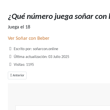
¿Qué número juega soñar con 
Juega el 18
Ver Soñar con Beber
Detalles
Escrito por:
soñarcon.online
Última actualización: 03 Julio 2025
Visitas: 1195
Artículo anterior: ¿Qué número juega soñar con baúl?
Anterior