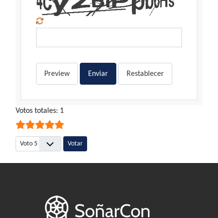
Preview
Enviar
Restablecer
Ratio:
Votos totales: 1
5
/
5
Por favor, vote