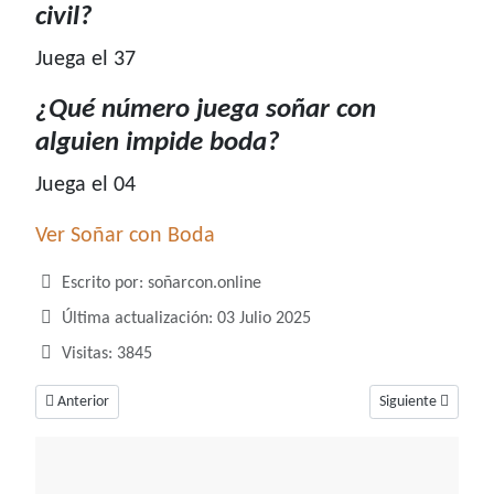
civil?
Juega el 37
¿Qué número juega soñar con
alguien impide boda?
Juega el 04
Ver Soñar con Boda
Detalles
Escrito por:
soñarcon.online
Última actualización: 03 Julio 2025
Visitas: 3845
Artículo anterior: ¿Qué número juega soñar con billetes?
Artículo siguiente
Anterior
Siguiente