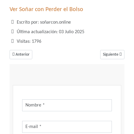
Ver Soñar con Perder el Bolso
Detalles
Escrito por:
soñarcon.online
Última actualización: 03 Julio 2025
Visitas: 1796
Artículo anterior: ¿Qué número juega soñar con bolsas?
Artículo siguiente
Anterior
Siguiente