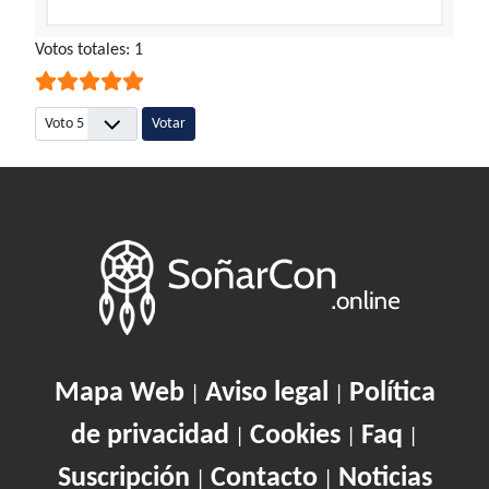
Ratio:
Votos totales: 1
5
/
5
Por favor, vote
Mapa Web
Aviso legal
Política
|
|
de privacidad
Cookies
Faq
|
|
|
Suscripción
Contacto
Noticias
|
|