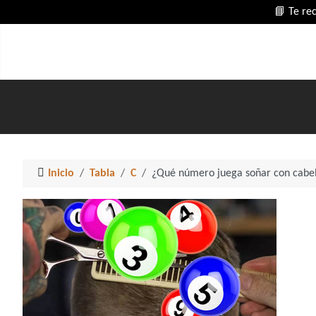
📘 Te re
Inicio
Tabla
C
¿Qué número juega soñar con cabel