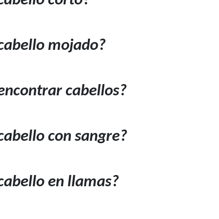
abello corto?
cabello mojado?
encontrar cabellos?
cabello con sangre?
abello en llamas?