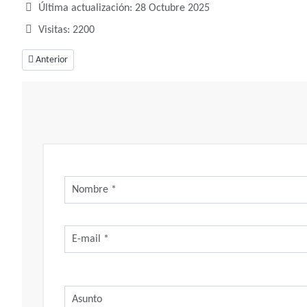
Última actualización: 28 Octubre 2025
Visitas: 2200
Artículo anterior: ¿Qué número juega soñar con caballo?
Anterior