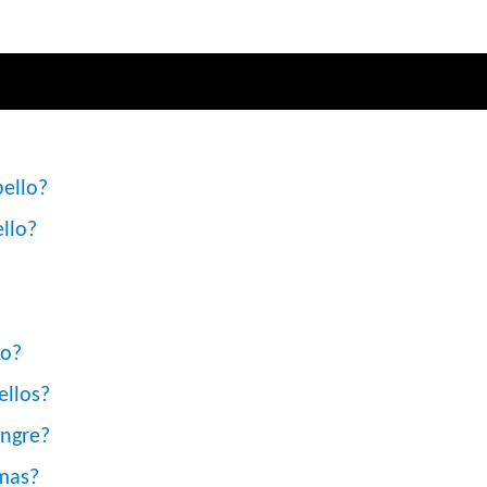
bello?
llo?
do?
ellos?
angre?
amas?