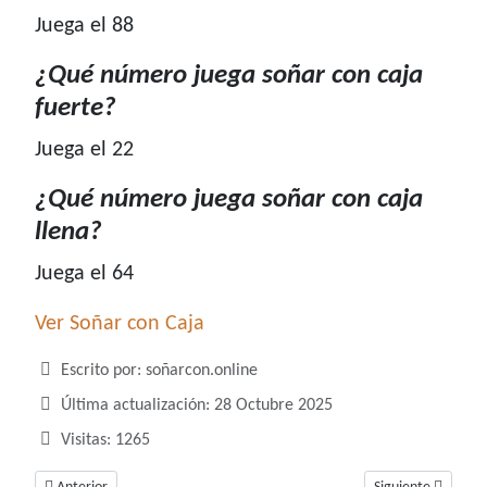
Juega el 88
¿Qué número juega soñar con caja
fuerte?
Juega el 22
¿Qué número juega soñar con caja
llena?
Juega el 64
Ver Soñar con Caja
Detalles
Escrito por:
soñarcon.online
Última actualización: 28 Octubre 2025
Visitas: 1265
Artículo anterior: ¿Qué número juega soñar con café?
Artículo siguiente