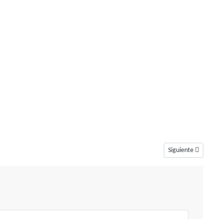
Artículo siguiente
Siguiente