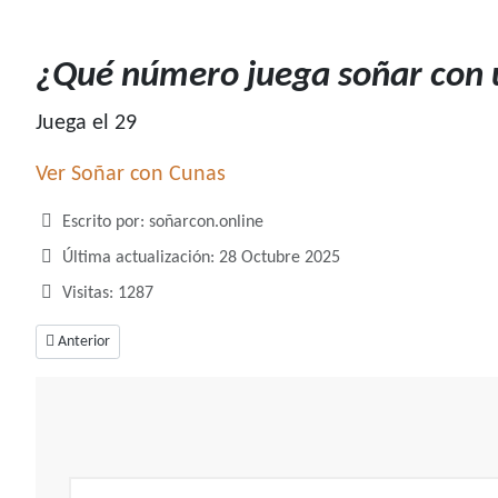
¿Qué número juega soñar con 
Juega el 29
Ver Soñar con Cunas
Detalles
Escrito por:
soñarcon.online
Última actualización: 28 Octubre 2025
Visitas: 1287
Artículo anterior: ¿Qué número juega soñar con culebras?
Anterior