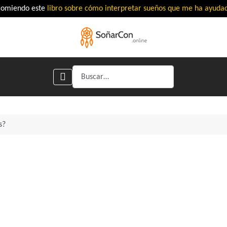
comiendo este
libro sobre cómo interpretar sueños que me ha ayud
Buscar
s?