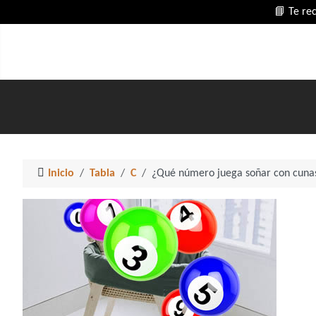
📘 Te re
Inicio
Tabla
C
¿Qué número juega soñar con cuna