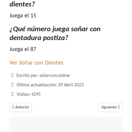
dientes?
Juega el 15
¿Qué número juega soñar con
dentadura postiza?
Juega el 87
Ver Soñar con Dientes
Detalles
Escrito por:
soñarcon.online
Última actualización: 29 Abril 2023
Visitas: 4295
Artículo anterior: ¿Qué número juega soñar con diarrea?
Artículo siguiente
Anterior
Siguiente