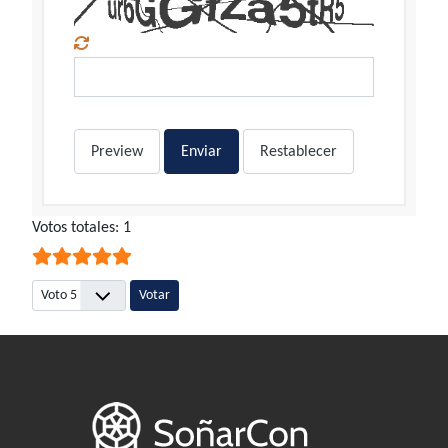
Preview
Enviar
Restablecer
Ratio:
Votos totales: 1
5
/
5
Por favor, vote