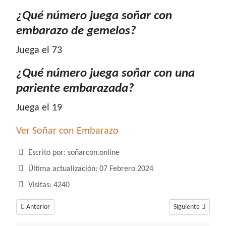
¿Qué número juega soñar con
embarazo de gemelos?
Juega el 73
¿Qué número juega soñar con una
pariente embarazada?
Juega el 19
Ver Soñar con Embarazo
Detalles
Escrito por:
soñarcon.online
Última actualización: 07 Febrero 2024
Visitas: 4240
Artículo anterior: ¿Qué número juega soñar con elefantes?
Artículo siguient
Anterior
Siguiente