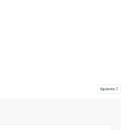
Artículo siguiente
Siguiente