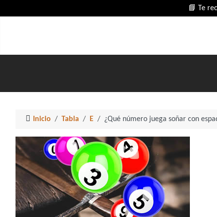
📘 Te re
Inicio
Tabla
E
¿Qué número juega soñar con espa