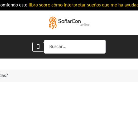
comiendo este
libro sobre cómo interpretar sueños que me ha ayud
Buscar
das?