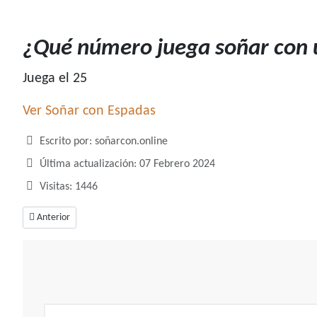
¿Qué número juega soñar con
Juega el 25
Ver Soñar con Espadas
Detalles
Escrito por:
soñarcon.online
Última actualización: 07 Febrero 2024
Visitas: 1446
Artículo anterior: ¿Qué número juega soñar con escarabajos?
Anterior