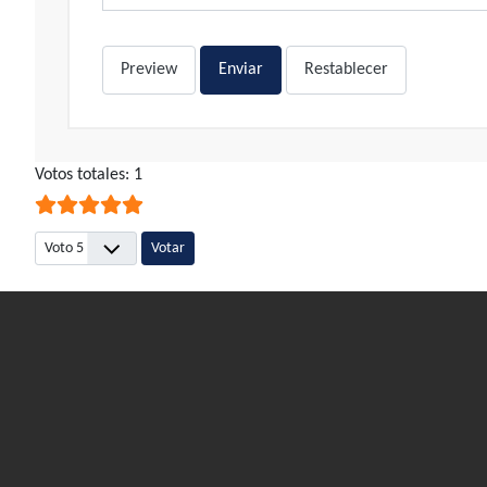
Preview
Enviar
Restablecer
Ratio:
Votos totales: 1
5
/
5
Por favor, vote