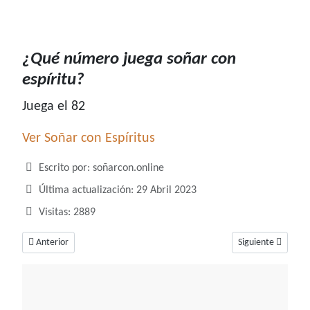
¿Qué número juega soñar con
espíritu?
Juega el 82
Ver Soñar con Espíritus
Detalles
Escrito por:
soñarcon.online
Última actualización: 29 Abril 2023
Visitas: 2889
Artículo anterior: ¿Qué número juega soñar con espejo?
Artículo siguiente
Anterior
Siguiente