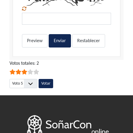
Preview
Enviar
Restablecer
Ratio:
Votos totales: 2
3
/
5
Por favor, vote