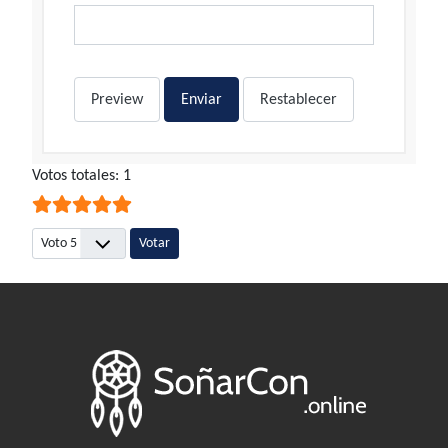
Preview
Enviar
Restablecer
Ratio:
Votos totales: 1
5
/
5
Por favor, vote