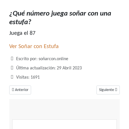
¿Qué número juega soñar con una
estufa?
Juega el 87
Ver Soñar con Estufa
Detalles
Escrito por:
soñarcon.online
Última actualización: 29 Abril 2023
Visitas: 1691
Artículo anterior: ¿Qué número juega soñar con estrellas fugaces?
Artículo siguiente
Anterior
Siguiente