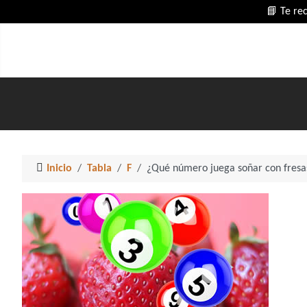
📘 Te re
Inicio
Tabla
F
¿Qué número juega soñar con fresa