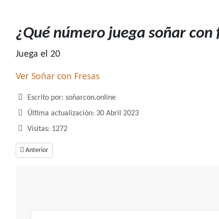
¿Qué número juega soñar con 
Juega el 20
Ver Soñar con Fresas
Detalles
Escrito por:
soñarcon.online
Última actualización: 30 Abril 2023
Visitas: 1272
Artículo anterior: ¿Qué número juega soñar con focas?
Anterior