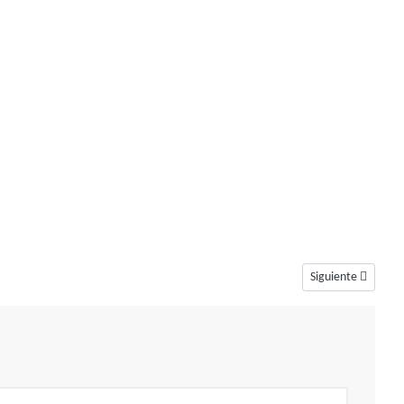
Artículo siguiente
Siguiente