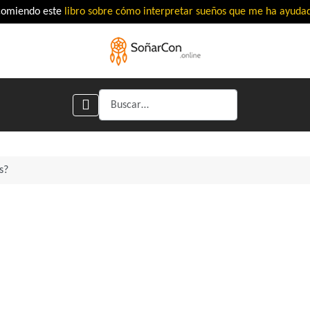
comiendo este
libro sobre cómo interpretar sueños que me ha ayud
Buscar
s?