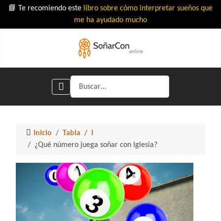
📘 Te recomiendo este
libro sobre cómo interpretar sueños que
me ha ayudado mucho
Buscar
Inicio
Tabla
I
¿Qué número juega soñar con Iglesia?