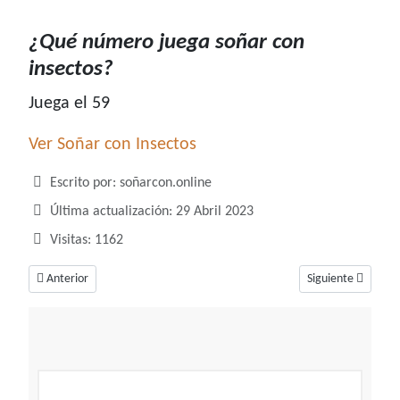
¿Qué número juega soñar con
insectos?
Juega el 59
Ver Soñar con Insectos
Detalles
Escrito por:
soñarcon.online
Última actualización: 29 Abril 2023
Visitas: 1162
Artículo anterior: ¿Qué número juega soñar con inodoro?
Artículo siguiente
Anterior
Siguiente