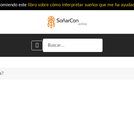
comiendo este
libro sobre cómo interpretar sueños que me ha ayud
Buscar
s?