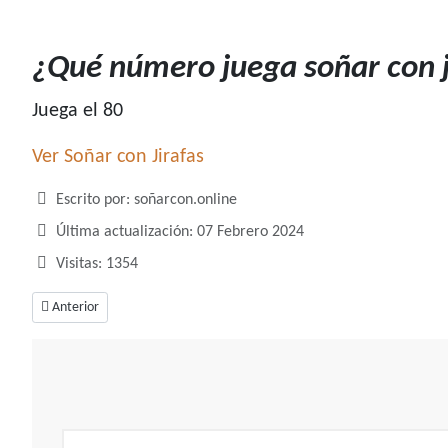
¿Qué número juega soñar con j
Juega el 80
Ver Soñar con Jirafas
Detalles
Escrito por:
soñarcon.online
Última actualización: 07 Febrero 2024
Visitas: 1354
Artículo anterior: ¿Qué número juega soñar con jefe?
Anterior