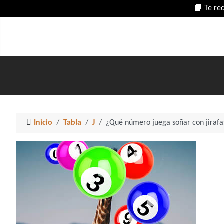
📘 Te re
Inicio
Tabla
J
¿Qué número juega soñar con jirafa