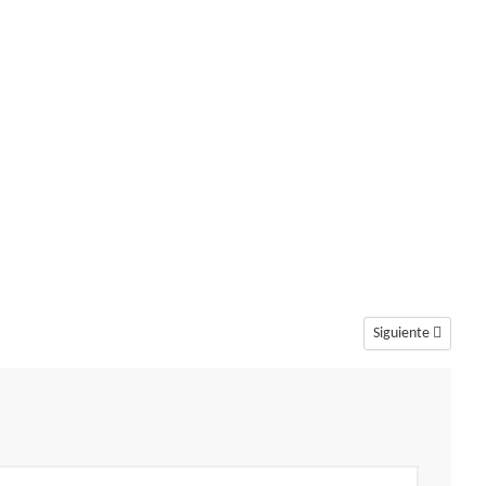
Artículo siguiente
Siguiente