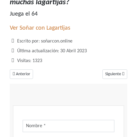
muchas lagartijas?
Juega el 64
Ver Soñar con Lagartijas
Detalles
Escrito por:
soñarcon.online
Última actualización: 30 Abril 2023
Visitas: 1323
Artículo anterior: ¿Qué número juega soñar con labios rojos?
Artículo siguiente
Anterior
Siguiente