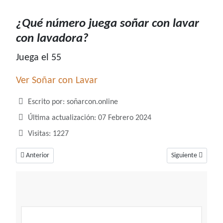
¿Qué número juega soñar con lavar
con lavadora?
Juega el 55
Ver Soñar con Lavar
Detalles
Escrito por:
soñarcon.online
Última actualización: 07 Febrero 2024
Visitas: 1227
Artículo anterior: ¿Qué número juega soñar con lavadora?
Artículo siguiente
Anterior
Siguiente