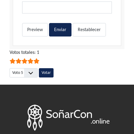
Preview
Enviar
Restablecer
Ratio:
Votos totales: 1
5
/
5
Por favor, vote