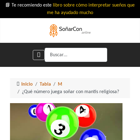
📘 Te recomiendo este
libro sobre cómo interpretar sueños que
me ha ayudado mucho
Buscar
Inicio
Tabla
M
¿Qué número juega soñar con mantis religiosa?