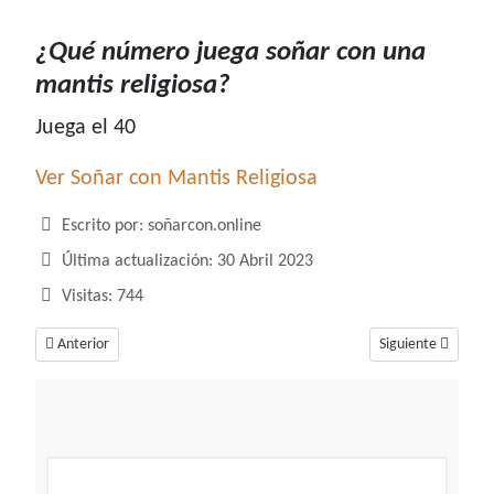
¿Qué número juega soñar con una
mantis religiosa?
Juega el 40
Ver Soñar con Mantis Religiosa
Detalles
Escrito por:
soñarcon.online
Última actualización: 30 Abril 2023
Visitas: 744
Artículo anterior: ¿Qué número juega soñar con manos?
Artículo siguient
Anterior
Siguiente