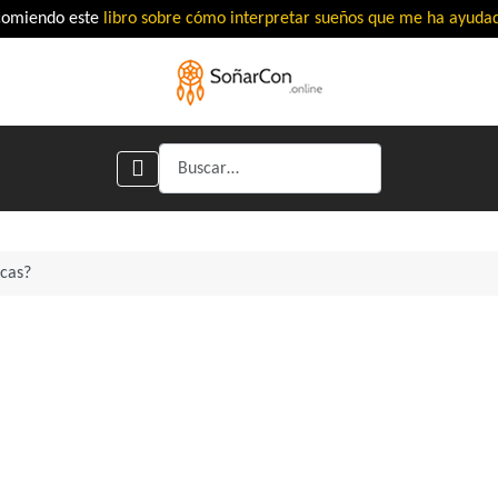
comiendo este
libro sobre cómo interpretar sueños que me ha ayud
Buscar
cas?