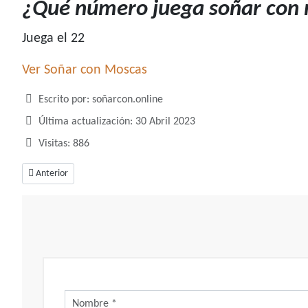
¿Qué número juega soñar con
Juega el 22
Ver Soñar con Moscas
Detalles
Escrito por:
soñarcon.online
Última actualización: 30 Abril 2023
Visitas: 886
Artículo anterior: ¿Qué número juega soñar con montañas?
Anterior