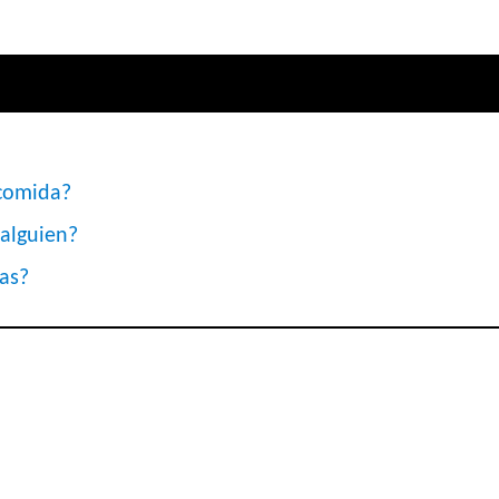
 comida?
alguien?
as?