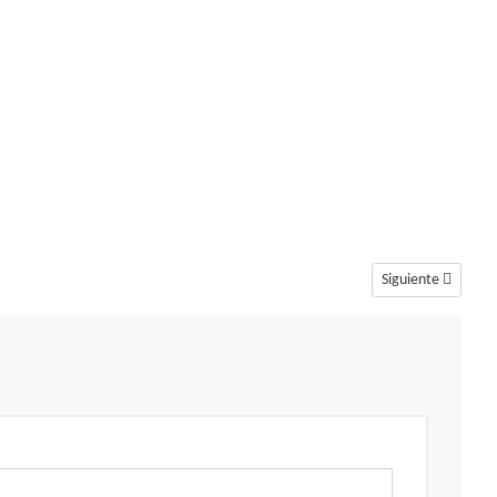
Artículo siguient
Siguiente