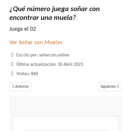
¿Qué número juega soñar con
encontrar una muela?
Juega el 02
Ver Soñar con Muelas
Detalles
Escrito por:
soñarcon.online
Última actualización: 30 Abril 2023
Visitas: 860
Artículo anterior: ¿Qué número juega soñar con mudanza?
Artículo siguient
Anterior
Siguiente