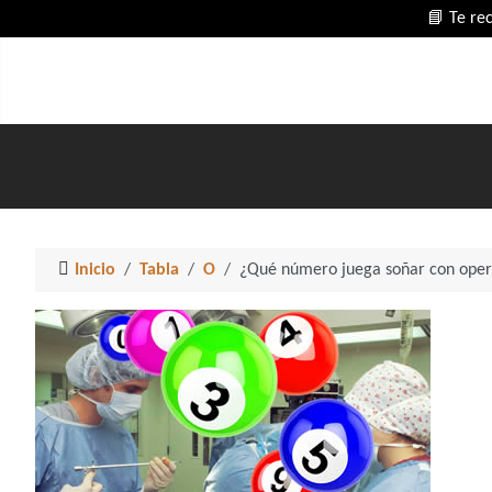
📘 Te re
Inicio
Tabla
O
¿Qué número juega soñar con oper