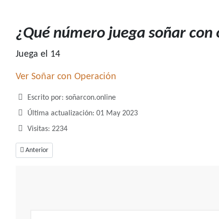
¿Qué número juega soñar con 
Juega el 14
Ver Soñar con Operación
Detalles
Escrito por:
soñarcon.online
Última actualización: 01 May 2023
Visitas: 2234
Artículo anterior: ¿Qué número juega soñar con olivos?
Anterior