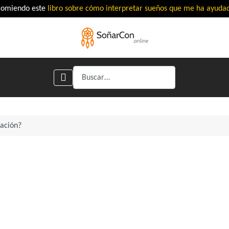
comiendo este
libro sobre cómo interpretar sueños que me ha ayud
Buscar
ación?