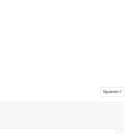
Artículo siguiente
Siguiente