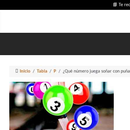
📘 Te re
Inicio
Tabla
P
¿Qué número juega soñar con puña