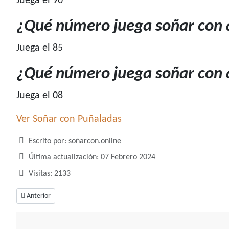
Juega el 90
¿Qué número juega soñar con 
Juega el 85
¿Qué número juega soñar con 
Juega el 08
Ver Soñar con Puñaladas
Detalles
Escrito por:
soñarcon.online
Última actualización: 07 Febrero 2024
Visitas: 2133
Artículo anterior: ¿Qué número juega soñar con pulpo?
Anterior