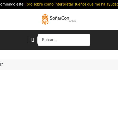
comiendo este
libro sobre cómo interpretar sueños que me ha ayud
Buscar
l?