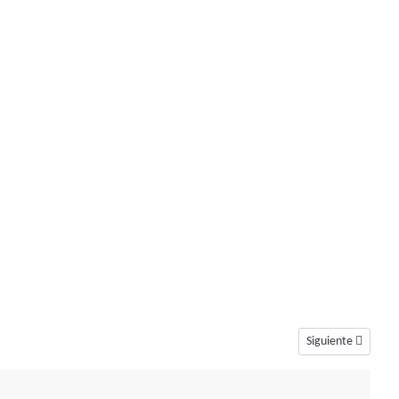
Artículo siguiente
Siguiente