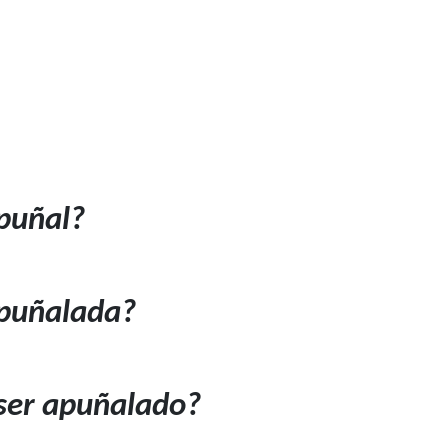
puñal?
 puñalada?
ser apuñalado?