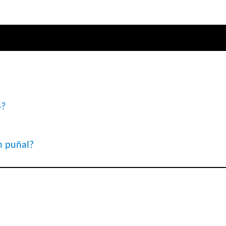
o?
n puñal?