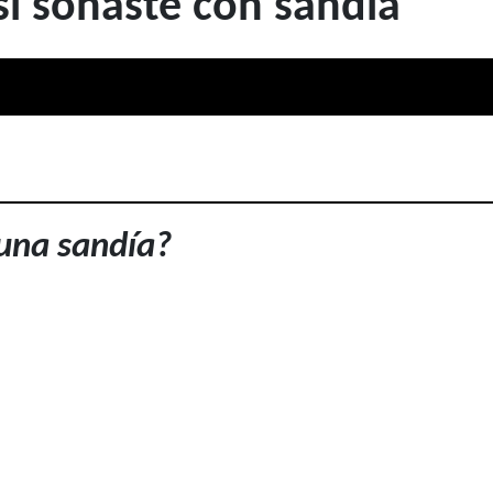
 soñaste con sandía
una sandía?