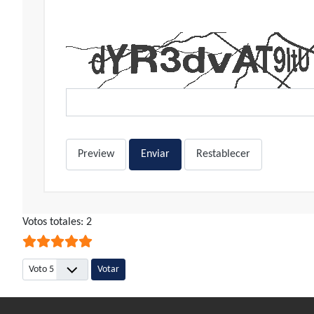
Preview
Enviar
Restablecer
Ratio:
Votos totales: 2
5
/
5
Por favor, vote