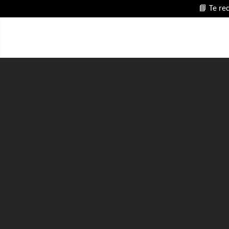
📘 Te re