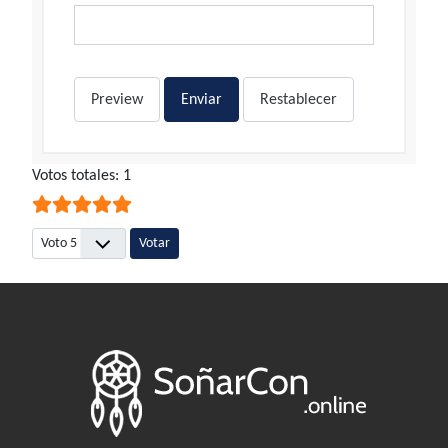
Preview
Enviar
Restablecer
Ratio:
Votos totales: 1
5
/
5
Por favor, vote