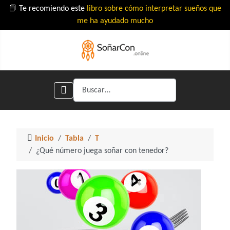
📘 Te recomiendo este
libro sobre cómo interpretar sueños que
me ha ayudado mucho
Buscar
Inicio
Tabla
T
¿Qué número juega soñar con tenedor?