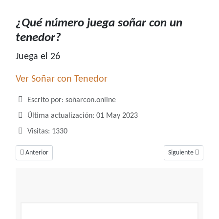
¿Qué número juega soñar con un
tenedor?
Juega el 26
Ver Soñar con Tenedor
Detalles
Escrito por:
soñarcon.online
Última actualización: 01 May 2023
Visitas: 1330
Artículo anterior: ¿Qué número juega soñar con tender ropa?
Artículo siguiente
Anterior
Siguiente