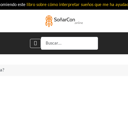
comiendo este
libro sobre cómo interpretar sueños que me ha ayud
Buscar
da?