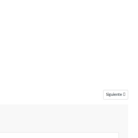
Artículo siguiente
Siguiente