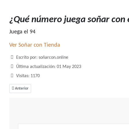
¿Qué número juega soñar con e
Juega el 94
Ver Soñar con Tienda
Detalles
Escrito por:
soñarcon.online
Última actualización: 01 May 2023
Visitas: 1170
Artículo anterior: ¿Qué número juega soñar con tiburones?
Anterior