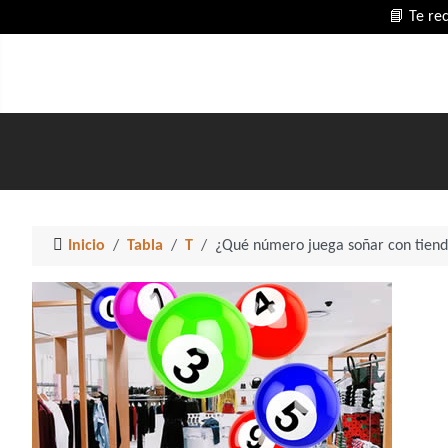
📘 Te re
Inicio
Tabla
T
¿Qué número juega soñar con tien