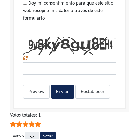
Doy mi consentimiento para que este sitio
web recopile mis datos a través de este
formulario
Preview
Enviar
Restablecer
Ratio:
Votos totales: 1
5
/
5
Por favor, vote