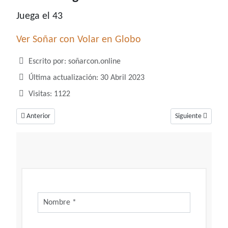
Juega el 43
Ver Soñar con Volar en Globo
Detalles
Escrito por:
soñarcon.online
Última actualización: 30 Abril 2023
Visitas: 1122
Artículo anterior: ¿Qué número juega soñar con vino?
Artículo siguiente
Anterior
Siguiente