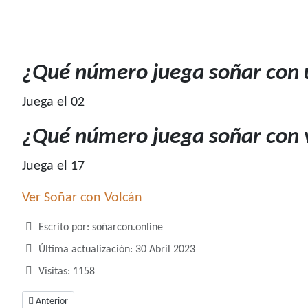
¿Qué número juega soñar con 
Juega el 02
¿Qué número juega soñar con 
Juega el 17
Ver Soñar con Volcán
Detalles
Escrito por:
soñarcon.online
Última actualización: 30 Abril 2023
Visitas: 1158
Artículo anterior: ¿Qué número juega soñar con volar?
Anterior