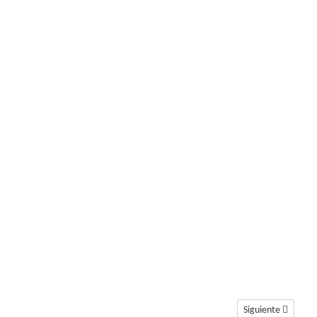
Artículo siguiente
Siguiente