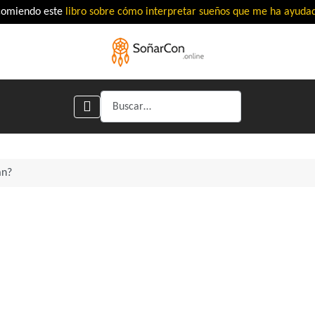
comiendo este
libro sobre cómo interpretar sueños que me ha ayud
Buscar
án?