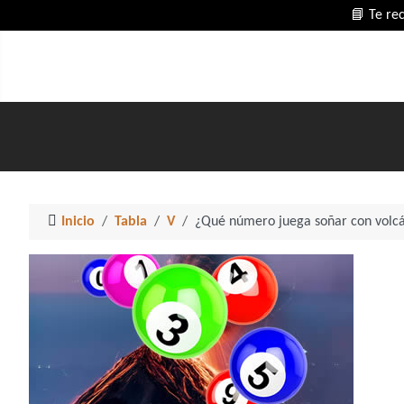
📘 Te re
Inicio
Tabla
V
¿Qué número juega soñar con volc