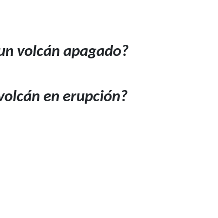
un volcán apagado?
volcán en erupción?