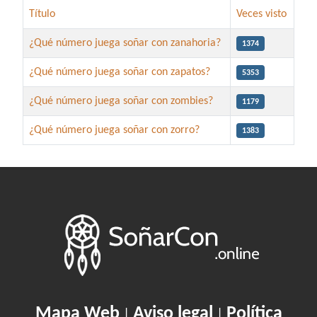
Título
Veces visto
¿Qué número juega soñar con zanahoria?
1374
¿Qué número juega soñar con zapatos?
5353
¿Qué número juega soñar con zombies?
1179
¿Qué número juega soñar con zorro?
1383
Artículos
Mapa Web
Aviso legal
Política
|
|