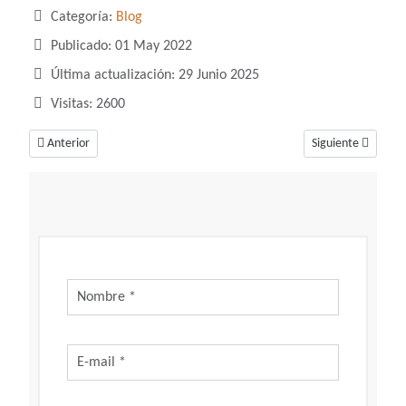
Categoría:
Blog
Publicado: 01 May 2022
Última actualización: 29 Junio 2025
Visitas: 2600
Artículo anterior: Todo sobre el bipap
Artículo siguiente
Anterior
Siguiente