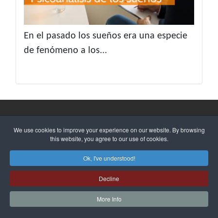
En el pasado los sueños era una especie
de fenómeno a los...
We use cookies to improve your experience on our website. By browsing
this website, you agree to our use of cookies.
Ok, I've understood!
Decline
Mapa Web
Aviso legal
Política
More Info
|
|