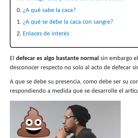
¿A qué sabe la caca?
¿A qué se debe la caca con sangre?
Enlaces de interés
El
defecar es algo bastante normal
sin embargo el
desconocer respecto no solo al acto de defecar si
A que se debe su presencia, como debe ser su cont
respondiendo a medida que se desarrolle el artícu