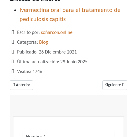
Ivermectina oral para el tratamiento de
pediculosis capitis
Detalles
Escrito por:
soñarcon.online
Categoría:
Blog
Publicado: 26 Diciembre 2021
Última actualización: 29 Junio 2025
Visitas: 1746
Artículo anterior: Cosas de los elefantes básicas que quizás no sabíamos
Artículo siguiente
Anterior
Siguiente