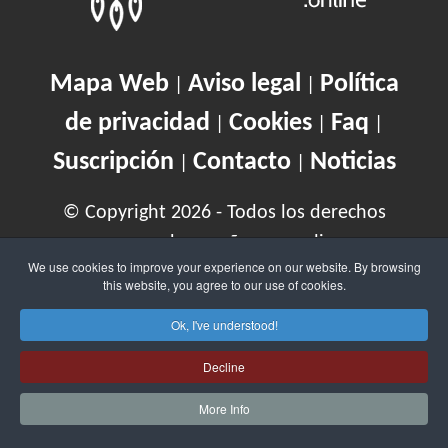
Mapa Web
Aviso legal
Política
|
|
de privacidad
Cookies
Faq
|
|
|
Suscripción
Contacto
Noticias
|
|
© Copyright 2026 - Todos los derechos
reservados - soñarcon.online
We use cookies to improve your experience on our website. By browsing
this website, you agree to our use of cookies.
abecedario del significado de los
Ok, I've understood!
sueños
Decline
soñarcon.online
es
Marca Comercial
More Info
Registrada
con
Registro N0452401 ©
Copyright 2026
. Nos enorgullece ofrecer