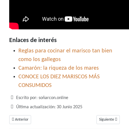
Enlaces de interés
Reglas para cocinar el marisco tan bien
como los gallegos
Camarón: la riqueza de los mares
CONOCE LOS DIEZ MARISCOS MÁS
CONSUMIDOS
Detalles
Escrito por:
soñarcon.online
Última actualización: 30 Junio 2025
Artículo anterior: Soñar con mariposa, logros de cosas importantes en nu
Artículo siguiente:
Anterior
Siguiente