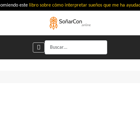
comiendo este
libro sobre cómo interpretar sueños que me ha ayud
Buscar