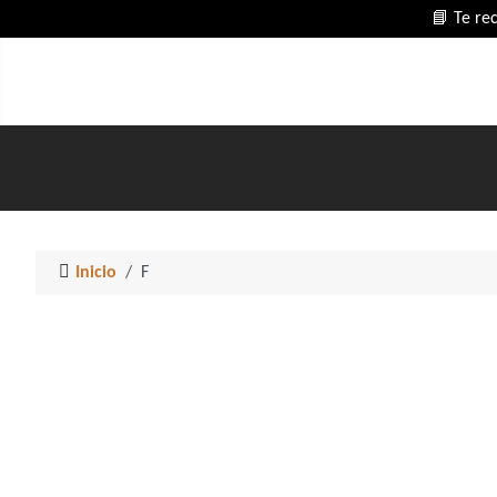
📘 Te re
Inicio
F