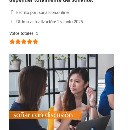
depender totalmente del soñante.
Detalles
Escrito por:
soñarcon.online
Última actualización: 25 Junio 2025
Ratio:
Votos totales: 1
5
/
5