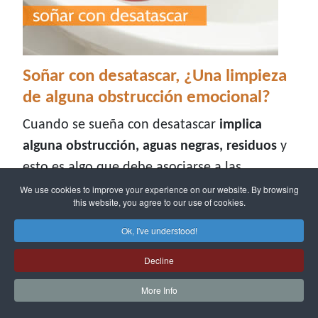
Soñar con desatascar, ¿Una limpieza
de alguna obstrucción emocional?
Cuando se sueña con desatascar
implica
alguna obstrucción, aguas negras, residuos
y
esto es algo que debe asociarse a las
emociones tocadas también dentro del
We use cookies to improve your experience on our website. By browsing
this website, you agree to our use of cookies.
sueño.
Ok, I've understood!
Detalles
Escrito por:
soñarcon.online
Decline
Última actualización: 25 Junio 2025
More Info
Ratio:
Votos totales: 3
5
/
5