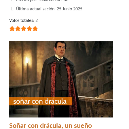
Escrito por:
soñarcon.online
Última actualización: 25 Junio 2025
Ratio:
Votos totales: 2
5
/
5
Soñar con drácula, un sueño