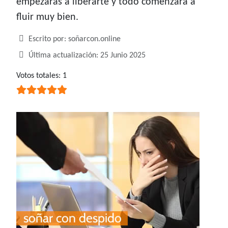
empezaras a liberarte y todo comenzara a
fluir muy bien.
Detalles
Escrito por:
soñarcon.online
Última actualización: 25 Junio 2025
Ratio:
Votos totales: 1
5
/
5