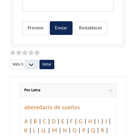
Preview
Enviar
Restablecer
Por favor, vote
Por Letra
abecedario de sueños
A
|
B
|
C
|
D
|
E
|
F
|
G
|
H
|
I
|
J
|
K
|
L
|
LL
|
M
|
N
|
O
|
P
|
Q
|
R
|