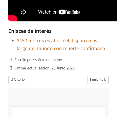
Enlaces de interés
3450 metros es ahora el disparo más
largo del mundo con muerte confirmada
Detalles
Escrito por:
soñarcon.online
Última actualización: 25 Junio 2025
Artículo anterior: Soñar con el diablo, un sueño que dice mucho sobre tu
Artículo siguiente
Anterior
Siguiente