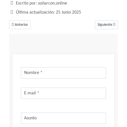
Detalles
Escrito por:
soñarcon.online
Última actualización: 25 Junio 2025
Artículo anterior: Soñar con dar a luz, un sueño común si te encuentras e
Artículo siguiente
Anterior
Siguiente