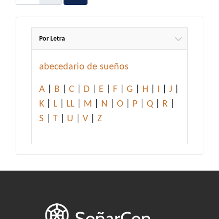
Por Letra
abecedario de sueños
A
|
B
|
C
|
D
|
E
|
F
|
G
|
H
|
I
|
J
|
K
|
L
|
LL
|
M
|
N
|
O
|
P
|
Q
|
R
|
S
|
T
|
U
|
V
|
Z