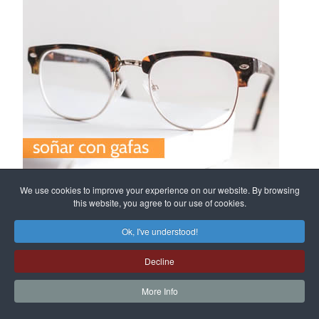
We use cookies to improve your experience on our website. By browsing
this website, you agree to our use of cookies.
Soñar con gafas, te muestra algo que
necesitabas ver
Ok, I've understood!
Soñar con gafas es un sueño con un mensaje
Decline
directo, el inconsciente solamente informa
More Info
que hay cosas que no estamos viendo y que