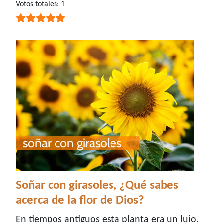
Ratio:
Votos totales: 1
5
/
5
Soñar con girasoles, ¿Qué sabes
acerca de la flor de Dios?
En tiempos antiguos esta planta era un lujo,