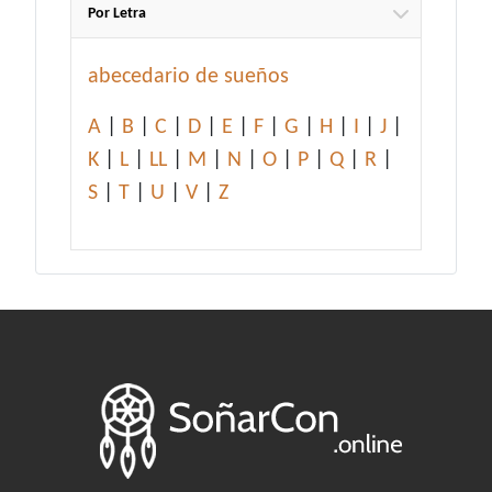
Por Letra
abecedario de sueños
A
|
B
|
C
|
D
|
E
|
F
|
G
|
H
|
I
|
J
|
K
|
L
|
LL
|
M
|
N
|
O
|
P
|
Q
|
R
|
S
|
T
|
U
|
V
|
Z